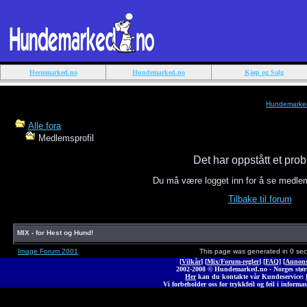
Hestemarked.no
Hundemarked.no
Kjøp og Salg
Hundemarke
Alle fora
Medlemsprofil
Det har oppstått et pro
Du må være logget inn for å se medle
Tilbake til forum
MIX - for Hest og Hund!
Image Forum 2001
This page was generated in 0 se
[
Vilkår
] [
Mix/Forum-regler
] [
FAQ
] [
Annons
2002-2008 © Hunde
marked
.no - Norges stø
Her
kan du kontakte vår Kundeservice:
Vi forbeholder oss for trykkfeil og feil i informas