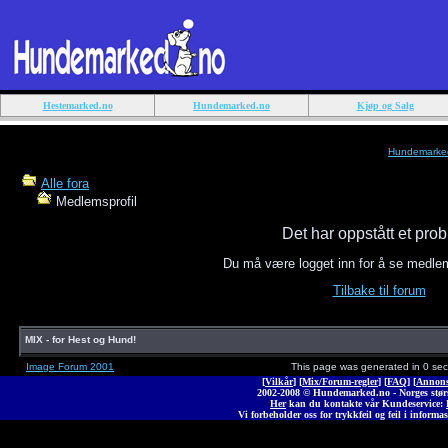
Hestemarked.no
Hundemarked.no
Kjøp og Salg
Hundemarke
Alle fora
Medlemsprofil
Det har oppstått et pro
Du må være logget inn for å se medle
Tilbake til forum
MIX - for Hest og Hund!
Image Forum 2001
This page was generated in 0 se
[
Vilkår
] [
Mix/Forum-regler
] [
FAQ
] [
Annons
2002-2008 © Hunde
marked
.no - Norges stø
Her
kan du kontakte vår Kundeservice:
Vi forbeholder oss for trykkfeil og feil i informas