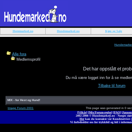
Hestemarked.no
Hundemarked.no
Kjøp og Salg
Hundemarke
Alle fora
Medlemsprofil
Det har oppstått et pro
Du må være logget inn for å se medle
Tilbake til forum
MIX - for Hest og Hund!
Image Forum 2001
This page was generated in 0 se
[
Vilkår
] [
Mix/Forum-regler
] [
FAQ
] [
Annons
2002-2008 © Hunde
marked
.no - Norges stø
Her
kan du kontakte vår Kundeservice:
Vi forbeholder oss for trykkfeil og feil i informas