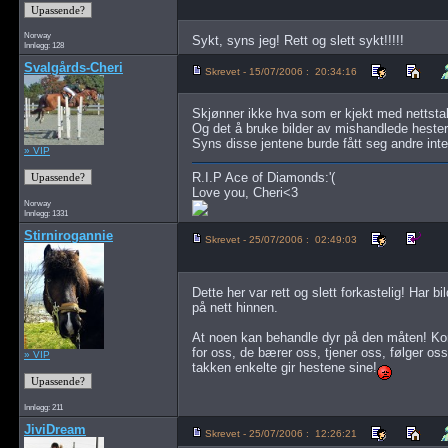
Norway
Sykt, syns jeg! Rett og slett sykt!!!!!
Innlegg: 128
Svalgårds-Cheri
Skrevet - 15/07/2006 : 20:34:16
Skjønner ikke hva som er kjekt med nettstall
Og det å bruke bilder av mishandlede hester o
Syns disse jentene burde fått seg andre int
» VIP
R.I.P Ace of Diamonds:'(
Love you, Cheri<3
Norway
Innlegg: 1331
Stirnirogannie
Skrevet - 25/07/2006 : 02:49:03
Dette her var rett og slett forkastelig! Har bi
på nett hinnen.
At noen kan behandle dyr på den måten! Komm
for oss, de bærer oss, tjener oss, følger os
» VIP
takken enkelte gir hestene sine!
Innlegg: 211
JiviDream
Skrevet - 25/07/2006 : 12:26:21