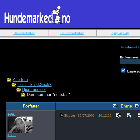
Hestemarked.no
Hundemarked.no
Kjøp og Salg
Hundemarke
Brukernavn:
Lagre p
Alle fora
Hest - SnikkSnakk
Hjemmesider
Dere som har "nettstall"..
Forfatter
Emne
eva.
Skrevet - 15/07/2006 : 20:12:20
» VIP