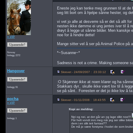
Eneste jeg kan tenke meg grunnen til at de h
seg litt bort om å hjelpe sånne hester, og det
vi vet jo alle at desverre så er det så allt 
nesten ikke dømme ei ung jentes iver til å red
drøyt å legge ut sånne bilder. Men kanskje en
noe for å hindre dette!
» VIP
Mange sitter vel å ser på Animal Police på an
*~Susanne~*
Norway
Innlegg: 2272
Sadness is not a crime. Making someone s
Hangover
Skrevet - 24/09/2007 : 23:33:12
:O Skjønner ikke at noen klarer og ha sånne 
Stakkars dyr.. skulle ikke vært lov til å legg
Innlegg: 91
se på sånt.. Forresten er det jo ikke lov å ta b
pocha
Skrevet - 01/11/2008 : 18:43:55
» VIP
Kopi av melding:
Nei og nei, at det går an og lage slikt noe!!!
Innlegg: 1
Får helt vondt inni meg når jeg ser slike bil
dem i en slik teit fantasi??
De må jo være forstyrra i hodet de som bruk