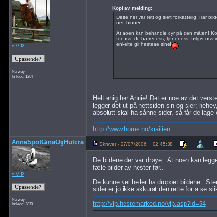
Kopi av melding:
Dette her var rett og slett forkastelig! Har bil
nett hinnen.
At noen kan behandle dyr på den måten! Komme
for oss, de bærer oss, tjener oss, følger oss
enkelte gir hestene sine!
» VIP
Norway
Innlegg: 1264
Helt enig her Annie! Det er noe av det verst
legger det ut på nettsiden sin og sier: hehey
absolutt skal ha sånne sider, så får de lage 
http://www.home.no/krailien
AnneSpotGinaOgHuldra
Skrevet - 27/07/2006 : 02:45:38
De bildene der var drøye.. At noen kan legge 
fæle bilder av hester før..
» VIP
De kunne vel heller ha droppet bildene.. St
sider er jo ikke akkurat den rette for å se slike
Norway
http://vip.hestemarked.no/vip.asp?id=54
Innlegg: 2870