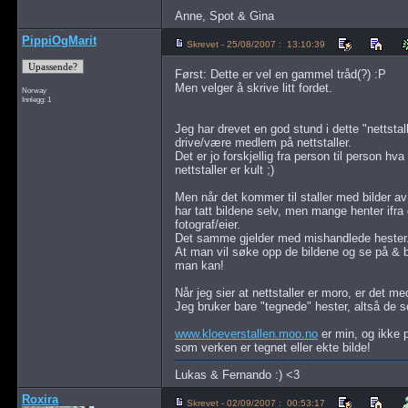
Anne, Spot & Gina
PippiOgMarit
Skrevet - 25/08/2007 : 13:10:39
Først: Dette er vel en gammel tråd(?) :P
Men velger å skrive litt fordet.
Norway
Innlegg: 1
Jeg har drevet en god stund i dette "nettsta
drive/være medlem på nettstaller.
Det er jo forskjellig fra person til person 
nettstaller er kult ;)
Men når det kommer til staller med bilder av 
har tatt bildene selv, men mange henter ifra 
fotograf/eier.
Det samme gjelder med mishandlede hester
At man vil søke opp de bildene og se på & bru
man kan!
Når jeg sier at nettstaller er moro, er det me
Jeg bruker bare "tegnede" hester, altså de s
www.kloeverstallen.moo.no
er min, og ikke 
som verken er tegnet eller ekte bilde!
Lukas & Fernando :) <3
Roxira
Skrevet - 02/09/2007 : 00:53:17