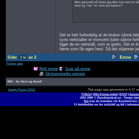
Men generelt så fatter jeg ikke hva som er så
med og "eie" en hest på dataen?
Det er helt forferdelig at de bruker sånne bi
syns nettstaller er morsomt (uten sånne forfer
lager de en nettstall, som er gratis. Det er 
færre som får egen hest. Så det skjønner jeg
Side:
av 2
Emne
Forrige side
Nytt emne
Svar på emne
Skrivervennlig versjon
MIX - for Hest og Hund!
Image Forum 2001
This page was generated in 0.27 s
[
Vilkår
] [
Mix/Forum-regler
] [
FAQ
] [
Annons
2002-2008 © Hunde
marked
.no - Norges stø
Her
kan du kontakte vår Kundeservice:
Vi forbeholder oss for trykkfeil og feil i informas