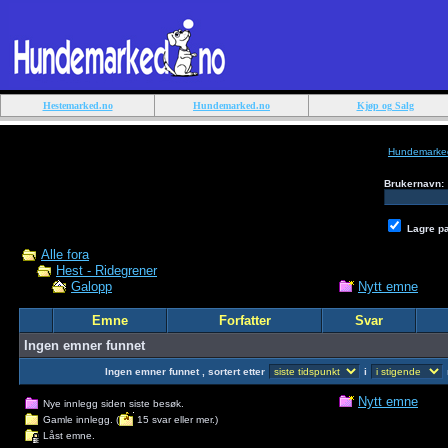
Hestemarked.no
Hundemarked.no
Kjøp og Salg
Hundemarke
Brukernavn:
Lagre p
Alle fora
Hest - Ridegrener
Nytt emne
Galopp
Emne
Forfatter
Svar
Ingen emner funnet
Ingen emner funnet , sortert etter
i
Nytt emne
Nye innlegg siden siste besøk.
Gamle innlegg. (
15 svar eller mer.)
Låst emne.