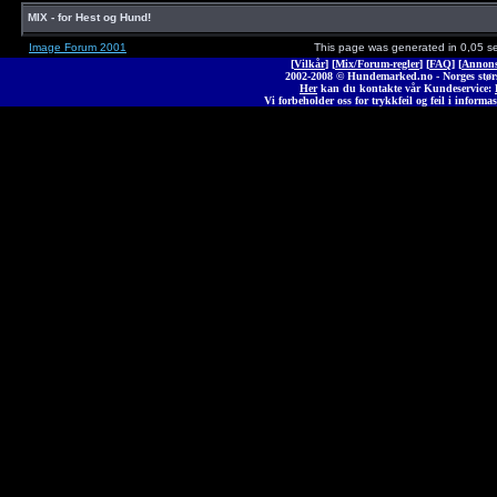
MIX - for Hest og Hund!
Image Forum 2001
This page was generated in 0,05 s
[
Vilkår
] [
Mix/Forum-regler
] [
FAQ
] [
Annons
2002-2008 © Hunde
marked
.no - Norges stø
Her
kan du kontakte vår Kundeservice:
Vi forbeholder oss for trykkfeil og feil i informas