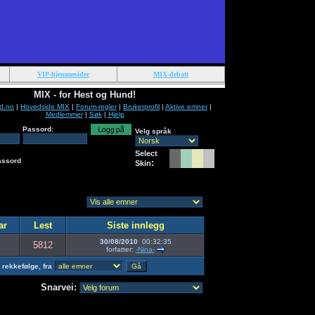
VIP-hjemmesider
MIX-debatt
MIX - for Hest og Hund!
d.no
|
Hovedside MIX
|
Forum-regler
|
Brukerprofil
|
Aktive emner
|
Medlemmer
|
Søk
|
Hjelp
Passord:
Velg språk
Select
assord
:
Skin
ar
Lest
Siste innlegg
30/08/2010
00:32:35
5812
forfatter:
-Nina-
rekkefølge, fra
Snarvei: