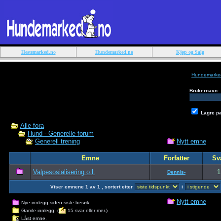
Hestemarked.no
Hundemarked.no
Kjøp og Salg
Hundemarke
Brukernavn:
Lagre p
Alle fora
Hund - Generelle forum
Nytt emne
Generell trening
Emne
Forfatter
Sv
Valpesosialisering o.l.
1
Dennis-
Viser emnene 1 av 1 , sortert etter
i
Nytt emne
Nye innlegg siden siste besøk.
Gamle innlegg. (
15 svar eller mer.)
Låst emne.