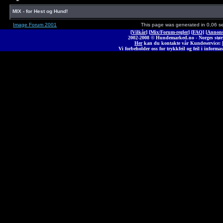
MIX - for Hest og Hund!
Image Forum 2001
This page was generated in 0,06 s
[
Vilkår
] [
Mix/Forum-regler
] [
FAQ
] [
Annons
2002-2008 © Hunde
marked
.no - Norges stø
Her
kan du kontakte vår Kundeservice:
Vi forbeholder oss for trykkfeil og feil i informas