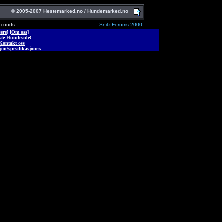
© 2005-2007 Hestemarked.no / Hundemarked.no
econds.
Snitz Forums 2000
ere
] [
Om oss
]
rste Hundeside!
Kontakt oss
jon/spesifikasjoner.