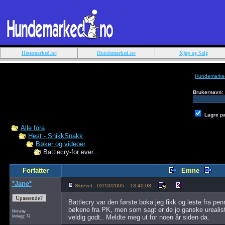
Hestemarked.no
Hundemarked.no
Kjøp og Salg
Hundemarke
Brukernavn:
Lagre p
Alle fora
Hest - SnikkSnakk
Bøker og videoer
Battlecry-for ever...
Forfatter
Emne
*Jane*
Skrevet - 02/10/2005 : 13:40:08
Battlecry var den første boka jeg fikk og leste fra pe
bøkene fra PK, men som sagt er de jo ganske urealis
Norway
Innlegg: 73
veldig godt.. Meldte meg ut for noen år siden da.