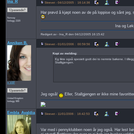
Ina_R
Skrevet - 04/12/2005 : 16:14:36
Har prøvd å kjøpt noen av de på loppise og sånt jeg, 
Norway
Innlegg: 2320
Ina og Lø
Redigert av - Ina_R den 04/12/2005 16:15:42
Anniken B.
Skrevet - 01/01/2006 : 00:59:56
Kopi av melding:
Eg likte også spesielt godt dei to nemnte bøkene. I tilleg
Stalllgjengen.
» VIP
Jeg også!
Eller, Stallgjengen er ikke mine favoritte
United Kingdom
Innlegg: 989
Embla_Avaldia
Skrevet - 11/01/2006 : 16:42:53
Var med i pennyklubben noen år jeg også. Har lest bø