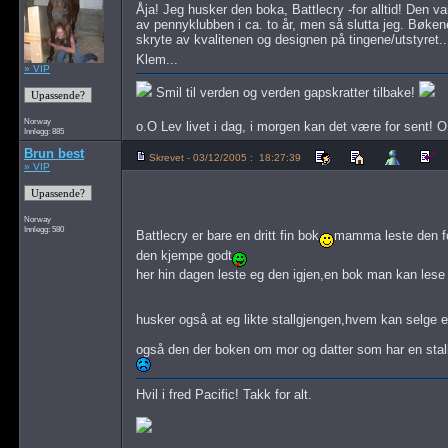
Åja! Jeg husker den boka, Battlecry -for alltid! Den 
av pennyklubben i ca. to år, men så slutta jeg. Bøken
skryte av kvalitenen og designen på tingene/utstyret.
Klem...
» VIP
Smil til verden og verden gapskratter tilbake!
Norway
o.O Lev livet i dag, i morgen kan det være for sent! 
Innlegg: 885
Brun best
Skrevet - 03/12/2005 : 18:27:39
» VIP
Norway
Innlegg: 580
Battlecry er bare en dritt fin bok
mamma leste den for
den kjempe godt
her hin dagen leste eg den igjen,en bok man kan les
husker også at eg likte stallgjengen,hvem kan selge e
også den der boken om mor og datter som har en stall
Hvil i fred Pacific! Takk for alt.