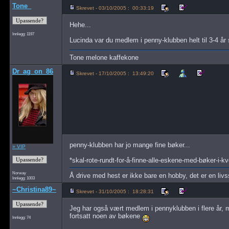
Tone_
Skrevet - 03/10/2005 : 00:33:19
Hehe...
Innlegg: 1197
Lucinda var du medlem i penny-klubben helt til 3-4 å
Tone melone kaffekone
Dr_ag_on_86
Skrevet - 17/10/2005 : 13:49:20
penny-klubben har jo mange fine bøker...
» VIP
*skal-rote-rundt-for-å-finne-alle-eskene-med-bøker-i-kv
Norway
Å drive med hest er ikke bare en hobby, det er en livsst
Innlegg: 1003
~Christina89~
Skrevet - 31/10/2005 : 18:28:31
Jeg har også vært medlem i pennyklubben i flere år, me
fortsatt noen av bøkene
Innlegg: 74