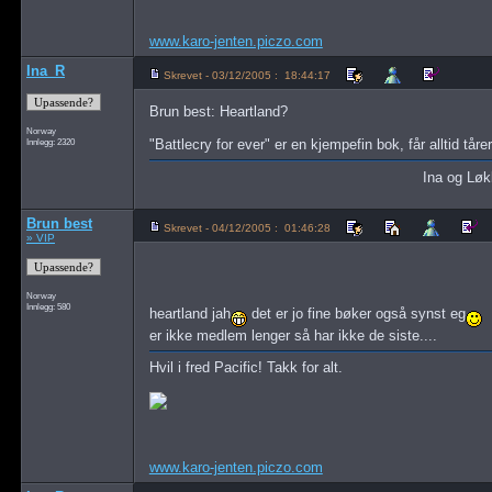
www.karo-jenten.piczo.com
Ina_R
Skrevet - 03/12/2005 : 18:44:17
Brun best: Heartland?
Norway
Innlegg: 2320
"Battlecry for ever" er en kjempefin bok, får alltid tåre
Ina og Lø
Brun best
Skrevet - 04/12/2005 : 01:46:28
» VIP
Norway
Innlegg: 580
heartland jah
det er jo fine bøker også synst eg
er ikke medlem lenger så har ikke de siste....
Hvil i fred Pacific! Takk for alt.
www.karo-jenten.piczo.com