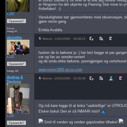
ei stund! Battlecry for ever er ei bok jeg husker veldig
er Hingsten fra det ukjente og Flaming Star mine to y
Anbefales! :-)
» VIP
Vanskeligheter bør gjennomføres med observasjon, sli
gjøre neste gang.
Norway
Embla Avaldia
Innlegg: 65
absinthe
Skrevet - 14/01/2006 : 00:48:23
husker de to bøkene ja :) har lest begge et par ganger
» VIP
var og fan av wonder-serien!
og de enda eldre bøkene, ponnigjengen og vertshuset 
www.serox1983.piczo.com
Innlegg: 139
Andrea &
Skrevet - 23/01/2006 : 22:35:59
Daytona
Og må bare legge til at boka "uadskillige" er UTROLI
Elsker boka! Den er så INMARI trist!!
» VIP
Smil til verden og verden gapskratter tilbake!