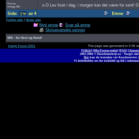
Norway
o.O Lev livet i dag, i morgen kan det være for sent! 
Innlegg: 885
Side:
av 4
Emne
Forrige side
|
Neste side
Nytt emne
Svar på emne
Skrivervennlig versjon
MIX - for Hest og Hund!
Image Forum 2001
This page was generated in 0.56 s
[
Vilkår
] [
Mix/Forum-regler
] [
FAQ
] [
Annons
2002-2008 © Hunde
marked
.no - Norges stø
Her
kan du kontakte vår Kundeservice:
Vi forbeholder oss for trykkfeil og feil i informas