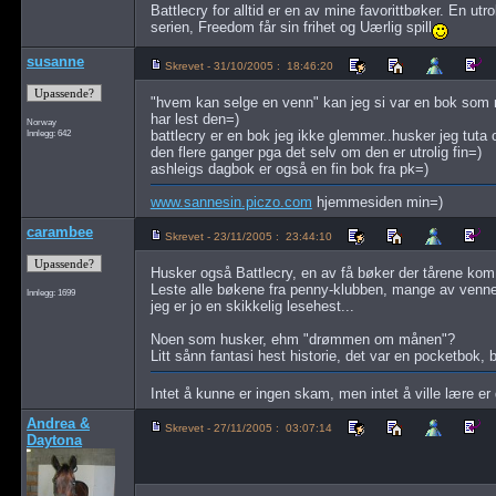
Battlecry for alltid er en av mine favorittbøker. En utrol
serien, Freedom får sin frihet og Uærlig spill
susanne
Skrevet - 31/10/2005 : 18:46:20
"hvem kan selge en venn" kan jeg si var en bok som nå
har lest den=)
Norway
Innlegg: 642
battlecry er en bok jeg ikke glemmer..husker jeg tuta o
den flere ganger pga det selv om den er utrolig fin=)
ashleigs dagbok er også en fin bok fra pk=)
www.sannesin.piczo.com
hjemmesiden min=)
carambee
Skrevet - 23/11/2005 : 23:44:10
Husker også Battlecry, en av få bøker der tårene ko
Leste alle bøkene fra penny-klubben, mange av venne
Innlegg: 1699
jeg er jo en skikkelig lesehest...
Noen som husker, ehm "drømmen om månen"?
Litt sånn fantasi hest historie, det var en pocketbok, b
Intet å kunne er ingen skam, men intet å ville lære er
Andrea &
Skrevet - 27/11/2005 : 03:07:14
Daytona