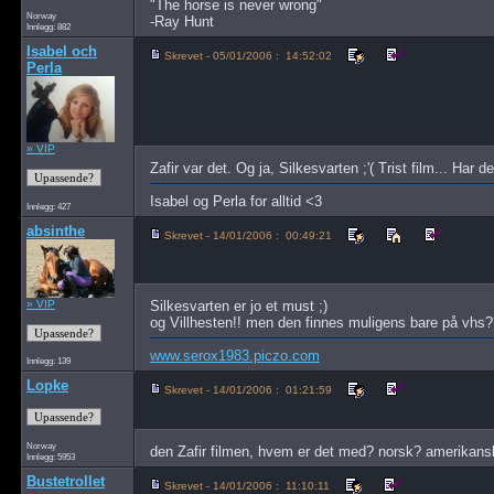
"The horse is never wrong"
Norway
-Ray Hunt
Innlegg: 882
Isabel och
Skrevet - 05/01/2006 : 14:52:02
Perla
» VIP
Zafir var det. Og ja, Silkesvarten ;'( Trist film... Har 
Isabel og Perla for alltid <3
Innlegg: 427
absinthe
Skrevet - 14/01/2006 : 00:49:21
» VIP
Silkesvarten er jo et must ;)
og Villhesten!! men den finnes muligens bare på vhs??
www.serox1983.piczo.com
Innlegg: 139
Lopke
Skrevet - 14/01/2006 : 01:21:59
Norway
den Zafir filmen, hvem er det med? norsk? amerika
Innlegg: 5953
Bustetrollet
Skrevet - 14/01/2006 : 11:10:11