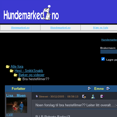
Hestemarked.no
Hundemarked.no
Kjøp og Salg
Hundemarke
Brukernavn:
Lagre p
Alle fora
Hest - SnikkSnakk
Bøker og videoer
Bra hestefilmer??
Forfatter
Emne
Lisa__Moen
Skrevet - 30/11/2005 : 08:58:13
Noen forslag til bra hestefilmer?? Leiter litt overalt....:
» VIP
R.I.P Roberto Bada</3