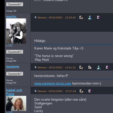
Innlegg: 159
mariie.
Skrevet - 30/11/2005 : 13:20:43
Hidalgo.
» VIP
Karen Marie og Kokstads Tilja <3
"The horse is never wrong"
Norway
-Ray Hunt
Innlegg: 882
susanne
Skrevet - 30/11/2005 : 13:41:12
hesteviskeren..hehe=P
Norway
Innlegg: 642
www.sannesin.piczo.com
hjemmesiden min=)
Isabel och
Skrevet - 02/01/2006 : 23:17:29
Perla
Den svarte hingsten (eller noe sånt)
Stallgjengen
Spirit
Lucky
» VIP