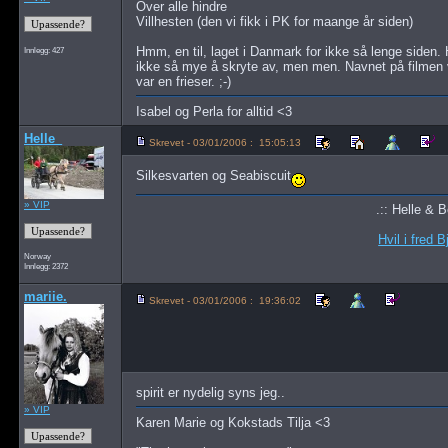
Over alle hindre
Villhesten (den vi fikk i PK for maange år siden)
Hmm, en til, laget i Danmark for ikke så lenge siden.
Innlegg: 427
ikke så mye å skryte av, men men. Navnet på filmen v
var en frieser. ;-)
Isabel og Perla for alltid <3
Helle_
Skrevet - 03/01/2006 : 15:05:13
Silkesvarten og Seabiscuit
» VIP
.:: Helle & B
Hvil i fred 
Norway
Innlegg: 2372
mariie.
Skrevet - 03/01/2006 : 19:36:02
spirit er nydelig syns jeg..
» VIP
Karen Marie og Kokstads Tilja <3