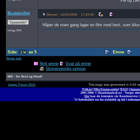
Ina og Lø
Bustetrollet
Skrevet - 14/01/2006 : 17:45:00
Håper de noen gang lager en film med hest, som ikke 
Innlegg: 5546
Side:
av 5
Emne
Neste side
Nytt emne
Svar på emne
Skrivervennlig versjon
MIX - for Hest og Hund!
Image Forum 2001
This page was generated in 0.64 s
[
Vilkår
] [
Mix/Forum-regler
] [
FAQ
] [
Annons
2002-2008 © Hunde
marked
.no - Norges stø
Her
kan du kontakte vår Kundeservice:
Vi forbeholder oss for trykkfeil og feil i informas