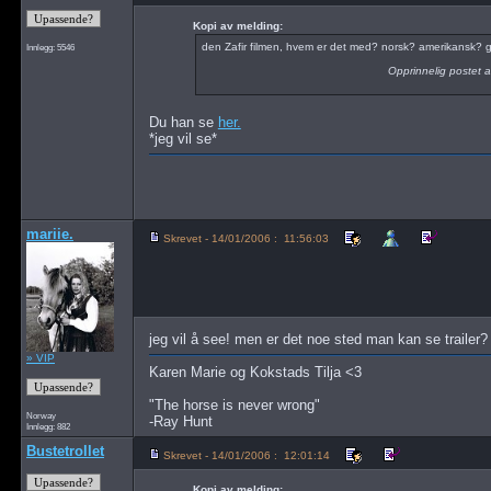
Kopi av melding:
den Zafir filmen, hvem er det med? norsk? amerikansk?
Innlegg: 5546
Opprinnelig postet 
Du han se
her.
*jeg vil se*
mariie.
Skrevet - 14/01/2006 : 11:56:03
jeg vil å see! men er det noe sted man kan se trailer?
» VIP
Karen Marie og Kokstads Tilja <3
"The horse is never wrong"
Norway
-Ray Hunt
Innlegg: 882
Bustetrollet
Skrevet - 14/01/2006 : 12:01:14
Kopi av melding: