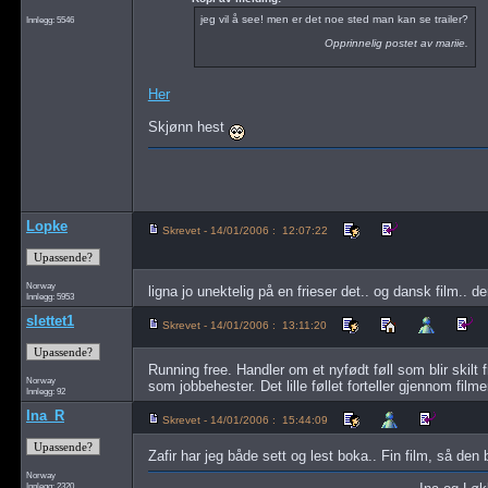
jeg vil å see! men er det noe sted man kan se trailer?
Innlegg: 5546
Opprinnelig postet av mariie.
Her
Skjønn hest
Lopke
Skrevet - 14/01/2006 : 12:07:22
Norway
ligna jo unektelig på en frieser det.. og dansk film.. de
Innlegg: 5953
slettet1
Skrevet - 14/01/2006 : 13:11:20
Running free. Handler om et nyfødt føll som blir skilt fr
Norway
som jobbehester. Det lille føllet forteller gjennom film
Innlegg: 92
Ina_R
Skrevet - 14/01/2006 : 15:44:09
Zafir har jeg både sett og lest boka.. Fin film, så den
Norway
Innlegg: 2320